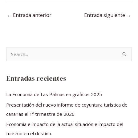
←
Entrada anterior
Entrada siguiente
→
B
u
s
Entradas recientes
c
a
La Economía de Las Palmas en gráficos 2025
r
Presentación del nuevo informe de coyuntura turística de
p
canarias el 1º trimestre de 2026
o
Economía e impacto de la actual situación e impacto del
r
turismo en el destino.