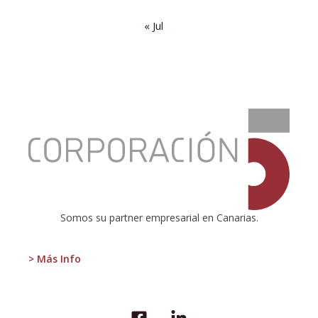
« Jul
:
Un
nobel
para
la
regulación
inteligente
de
Somos su partner empresarial en Canarias.
los
mercados
> Más Info