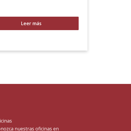
Leer más
icinas
nozca nuestras oficinas en