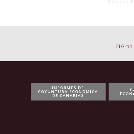
tamaños di
El Gran
INFORMES DE
P
COYUNTURA ECONÓMICA
ECON
DE CANARIAS