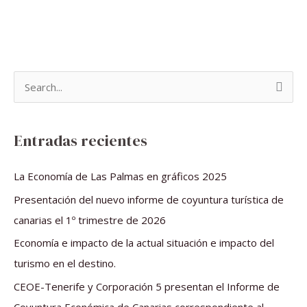
B
u
s
Entradas recientes
c
a
La Economía de Las Palmas en gráficos 2025
r
Presentación del nuevo informe de coyuntura turística de
p
canarias el 1º trimestre de 2026
o
Economía e impacto de la actual situación e impacto del
r
turismo en el destino.
:
CEOE-Tenerife y Corporación 5 presentan el Informe de