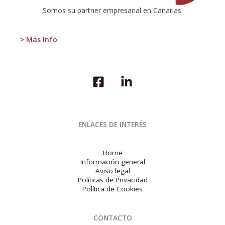
turística
Somos su partner empresarial en Canarias.
de
canarias
el
> Más Info
1º
trimestre
de
2026
ENLACES DE INTERÉS
Home
Información general
Aviso legal
Políticas de Privacidad
Política de Cookies
CONTACTO