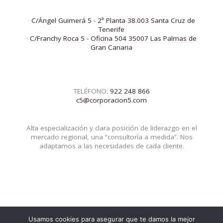
·
C/Ángel Guimerá 5 - 2ª Planta 38.003 Santa Cruz de
Tenerife
·
C/Franchy Roca 5 - Oficina 504 35007 Las Palmas de
Gran Canaria
TELÉFONO:
922 248 866
c5@corporacion5.com
Alta especialización y clara posición de liderazgo en el
mercado regional, una “consultoría a medida”. Nos
adaptamos a las necesidades de cada cliente.
Usamos cookies para asegurar que te damos la mejor
© 2026 Corporacion5 | Powered by Corporacion5