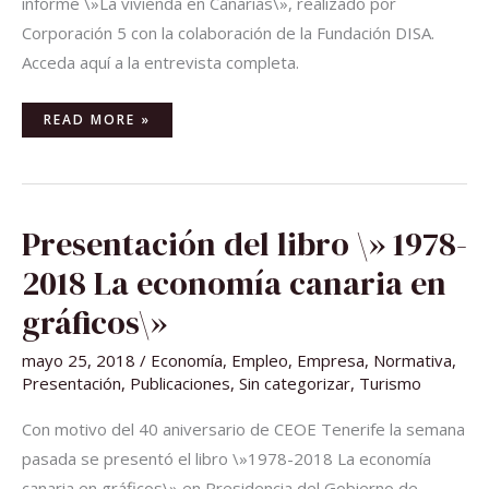
informe \»La vivienda en Canarias\», realizado por
Corporación 5 con la colaboración de la Fundación DISA.
Acceda aquí a la entrevista completa.
READ MORE »
PRESENTACIÓN
Presentación del libro \» 1978-
DEL
LIBRO
\»
2018 La economía canaria en
1978-
2018
LA
gráficos\»
ECONOMÍA
CANARIA
EN
mayo 25, 2018
/
Economía
,
Empleo
,
Empresa
,
Normativa
,
GRÁFICOS\»
Presentación
,
Publicaciones
,
Sin categorizar
,
Turismo
Con motivo del 40 aniversario de CEOE Tenerife la semana
pasada se presentó el libro \»1978-2018 La economía
canaria en gráficos\» en Presidencia del Gobierno de