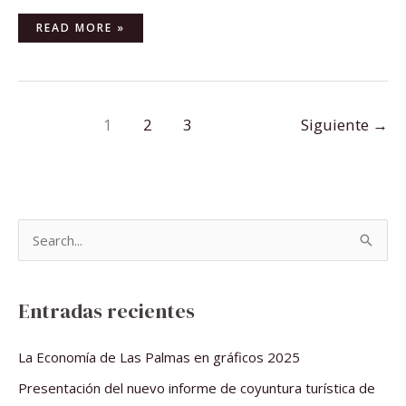
READ MORE »
1
2
3
Siguiente
→
B
u
s
Entradas recientes
c
a
La Economía de Las Palmas en gráficos 2025
r
Presentación del nuevo informe de coyuntura turística de