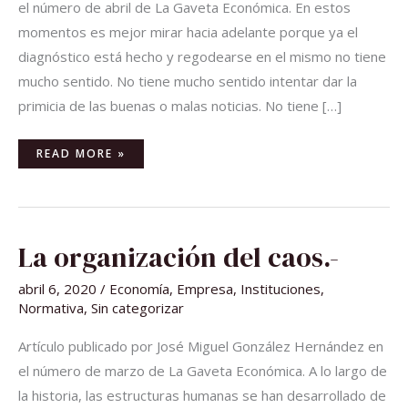
el número de abril de La Gaveta Económica. En estos
momentos es mejor mirar hacia adelante porque ya el
diagnóstico está hecho y regodearse en el mismo no tiene
mucho sentido. No tiene mucho sentido intentar dar la
primicia de las buenas o malas noticias. No tiene […]
READ MORE »
LA
La organización del caos.-
ORGANIZACIÓN
DEL
CAOS.-
abril 6, 2020
/
Economía
,
Empresa
,
Instituciones
,
Normativa
,
Sin categorizar
Artículo publicado por José Miguel González Hernández en
el número de marzo de La Gaveta Económica. A lo largo de
la historia, las estructuras humanas se han desarrollado de