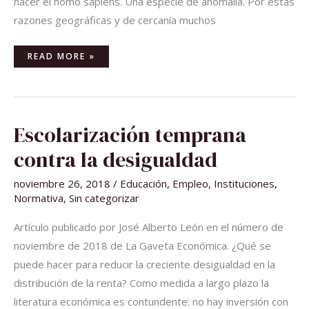
nacer el homo sapiens. Una especie de anomalía. Por estas
razones geográficas y de cercanía muchos
READ MORE »
ESCOLARIZACIÓN
Escolarización temprana
TEMPRANA
CONTRA
LA
contra la desigualdad
DESIGUALDAD
noviembre 26, 2018
/
Educación
,
Empleo
,
Instituciones
,
Normativa
,
Sin categorizar
Artículo publicado por José Alberto León en el número de
noviembre de 2018 de La Gaveta Económica. ¿Qué se
puede hacer para reducir la creciente desigualdad en la
distribución de la renta? Como medida a largo plazo la
literatura económica es contundente: no hay inversión con