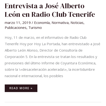
ENTREVISTA
Entrevista a José Alberto
A
JOSÉ
ALBERTO
León en Radio Club Tenerife
LEÓN
EN
RADIO
marzo 11, 2019
/
Economía
,
Normativa
,
Noticias
,
CLUB
TENERIFE
Publicaciones
,
Turismo
Hoy, 11 de marzo, en el informativo de Radio Club
Tenerife Hoy por Hoy La Portada, han entrevistado a José
Alberto León Alonso, Director de Consultoría de
Corporación 5. En la entrevista se tratan los resultados y
previsiones del último Informe de Coyuntura Económica,
sobre la \»desaceleración acelerada\», la incertidumbre
nacional e internacional, los posibles
READ MORE »