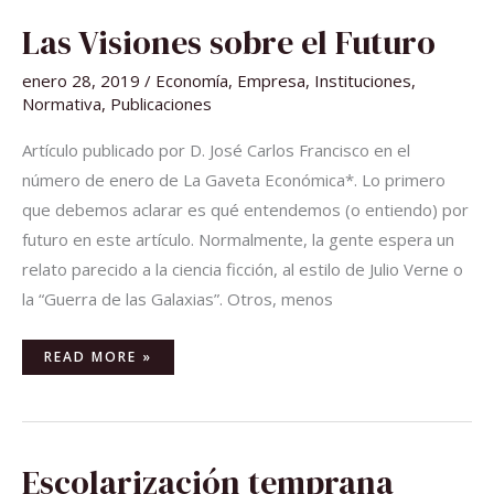
LAS
Las Visiones sobre el Futuro
VISIONES
SOBRE
EL
enero 28, 2019
/
Economía
,
Empresa
,
Instituciones
,
FUTURO
Normativa
,
Publicaciones
Artículo publicado por D. José Carlos Francisco en el
número de enero de La Gaveta Económica*. Lo primero
que debemos aclarar es qué entendemos (o entiendo) por
futuro en este artículo. Normalmente, la gente espera un
relato parecido a la ciencia ficción, al estilo de Julio Verne o
la “Guerra de las Galaxias”. Otros, menos
READ MORE »
ESCOLARIZACIÓN
Escolarización temprana
TEMPRANA