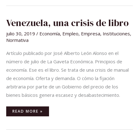
VENEZUELA,
Venezuela, una crisis de libro
UNA
CRISIS
DE
julio 30, 2019
/
Economía
,
Empleo
,
Empresa
,
Instituciones
,
LIBRO
Normativa
Artículo publicado por José Alberto León Alonso en el
número de julio de La Gaveta Económica. Principios de
economía. Ese es el libro. Se trata de una crisis de manual
de economía. Oferta y demanda. O cómo la fijación
arbitraria por parte de un Gobierno del precio de los
bienes básicos genera escasez y desabastecimiento.
READ MORE »