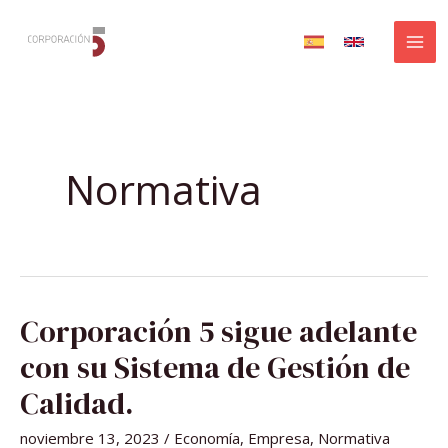
Ir
al
contenido
Normativa
CORPORACIÓN
Corporación 5 sigue adelante
5
SIGUE
ADELANTE
con su Sistema de Gestión de
CON
SU
SISTEMA
Calidad.
DE
GESTIÓN
DE
noviembre 13, 2023
/
Economía
,
Empresa
,
Normativa
CALIDAD.