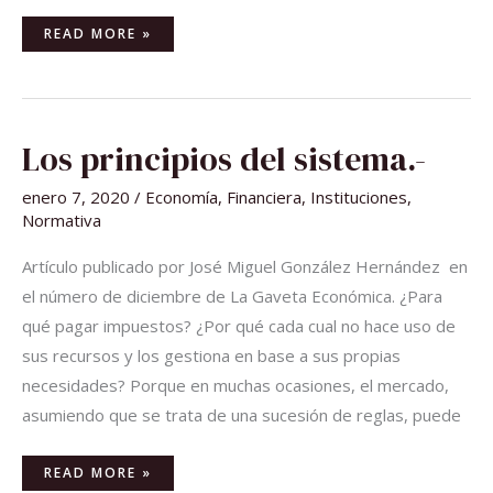
READ MORE »
LOS
Los principios del sistema.-
PRINCIPIOS
DEL
SISTEMA.-
enero 7, 2020
/
Economía
,
Financiera
,
Instituciones
,
Normativa
Artículo publicado por José Miguel González Hernández en
el número de diciembre de La Gaveta Económica. ¿Para
qué pagar impuestos? ¿Por qué cada cual no hace uso de
sus recursos y los gestiona en base a sus propias
necesidades? Porque en muchas ocasiones, el mercado,
asumiendo que se trata de una sucesión de reglas, puede
READ MORE »