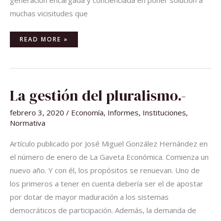
generación encargada y concienciada en poner solución a
muchas vicisitudes que
READ MORE »
LA
La gestión del pluralismo.-
GESTIÓN
DEL
PLURALISMO.-
febrero 3, 2020
/
Economía
,
Informes
,
Instituciones
,
Normativa
Artículo publicado por José Miguel González Hernández en
el número de enero de La Gaveta Económica. Comienza un
nuevo año. Y con él, los propósitos se renuevan. Uno de
los primeros a tener en cuenta debería ser el de apostar
por dotar de mayor maduración a los sistemas
democráticos de participación. Además, la demanda de