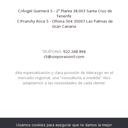
·
C/Ángel Guimerá 5 - 2ª Planta 38.003 Santa Cruz de
Tenerife
·
C/Franchy Roca 5 - Oficina 504 35007 Las Palmas de
Gran Canaria
TELÉFONO:
922 248 866
c5@corporacion5.com
Alta especialización y clara posición de liderazgo en el
mercado regional, una “consultoría a medida”. Nos
adaptamos a las necesidades de cada cliente.
Usamos cookies para asegurar que te damos la mejor
© 2026 Corporacion5 | Powered by Corporacion5