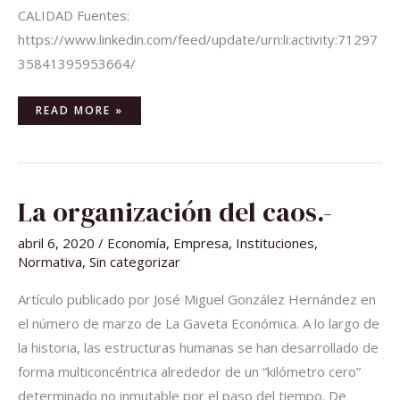
CALIDAD Fuentes:
https://www.linkedin.com/feed/update/urn:li:activity:71297
35841395953664/
READ MORE »
LA
La organización del caos.-
ORGANIZACIÓN
DEL
CAOS.-
abril 6, 2020
/
Economía
,
Empresa
,
Instituciones
,
Normativa
,
Sin categorizar
Artículo publicado por José Miguel González Hernández en
el número de marzo de La Gaveta Económica. A lo largo de
la historia, las estructuras humanas se han desarrollado de
forma multiconcéntrica alrededor de un “kilómetro cero”
determinado no inmutable por el paso del tiempo. De