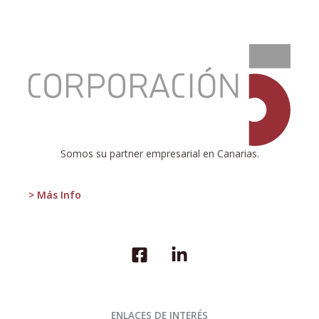
:
Las
Visiones
sobre
el
Futuro
Somos su partner empresarial en Canarias.
> Más Info
ENLACES DE INTERÉS