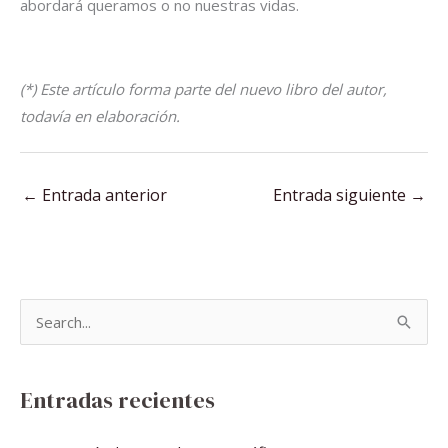
abordará queramos o no nuestras vidas.
(*) Este artículo forma parte del nuevo libro del autor,
todavía en elaboración.
←
Entrada anterior
Entrada siguiente
→
B
u
s
Entradas recientes
c
a