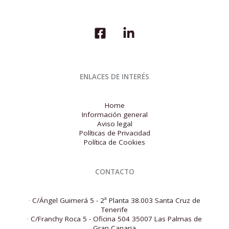
inscritas
en
la
Seguridad
Social
en
abril
de
ENLACES DE INTERÉS
2025
Home
Información general
Aviso legal
Políticas de Privacidad
Política de Cookies
CONTACTO
·
C/Ángel Guimerá 5 - 2ª Planta 38.003 Santa Cruz de
Tenerife
·
C/Franchy Roca 5 - Oficina 504 35007 Las Palmas de
Gran Canaria