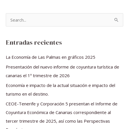
B
u
s
Entradas recientes
c
a
La Economía de Las Palmas en gráficos 2025
r
Presentación del nuevo informe de coyuntura turística de
p
canarias el 1º trimestre de 2026
o
Economía e impacto de la actual situación e impacto del
r
turismo en el destino.
:
CEOE-Tenerife y Corporación 5 presentan el Informe de
Coyuntura Económica de Canarias correspondiente al
tercer trimestre de 2025, así como las Perspectivas