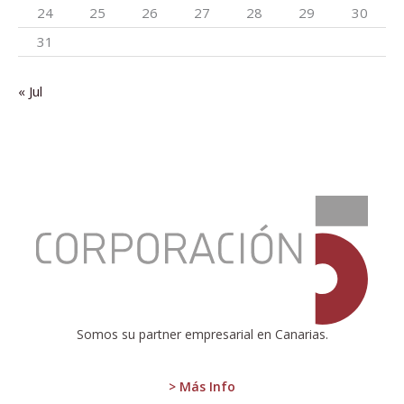
24
25
26
27
28
29
30
31
« Jul
:
Canarias
registra
un
aumento
del
0,3%
en
Somos su partner empresarial en Canarias.
el
número
de
> Más Info
empresas