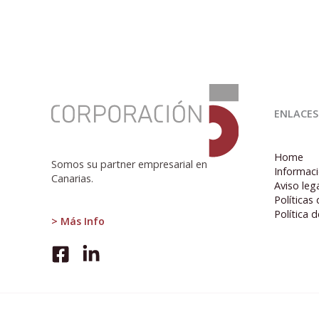
:
Canarias
ENLACES
registra
un
aumento
Home
del
Somos su partner empresarial en
Informaci
0,3%
Canarias.
Aviso leg
en
Políticas
el
Política 
número
> Más Info
de
empresas
inscritas
en
la
Seguridad
Social