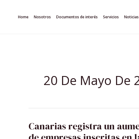
Ir
al
Home
Nosotros
Documentos de interés
Servicios
Noticias
contenido
20 De Mayo De 
CANARIAS
Canarias registra un aum
REGISTRA
UN
de empresas inscritas en l
AUMENTO
DEL