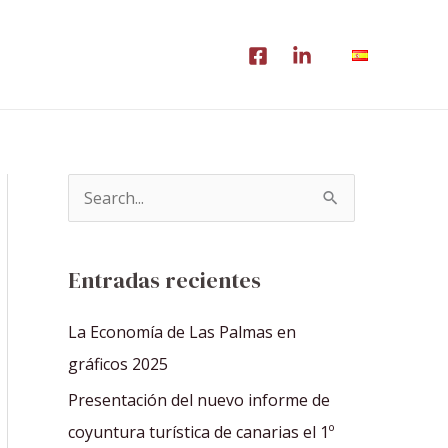
B
u
s
Entradas recientes
c
a
La Economía de Las Palmas en
r
gráficos 2025
p
Presentación del nuevo informe de
o
coyuntura turística de canarias el 1º