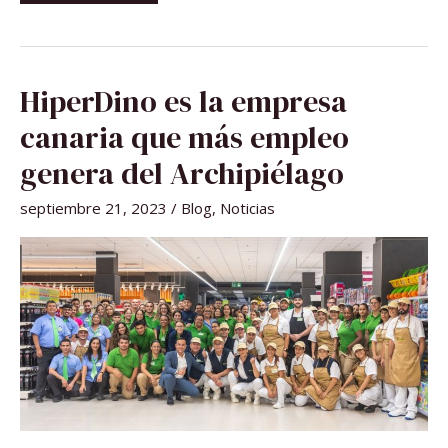
HIPERDINO
HiperDino es la empresa
ES
LA
EMPRESA
canaria que más empleo
CANARIA
QUE
MÁS
genera del Archipiélago
EMPLEO
GENERA
DEL
septiembre 21, 2023
/
Blog
,
Noticias
ARCHIPIÉLAGO