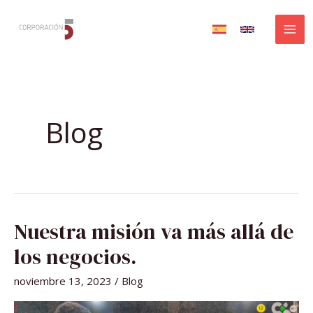
Ir
al
contenido
Blog
NUESTRA
Nuestra misión va más allá de
MISIÓN
VA
MÁS
los negocios.
ALLÁ
DE
LOS
noviembre 13, 2023
/
Blog
NEGOCIOS.