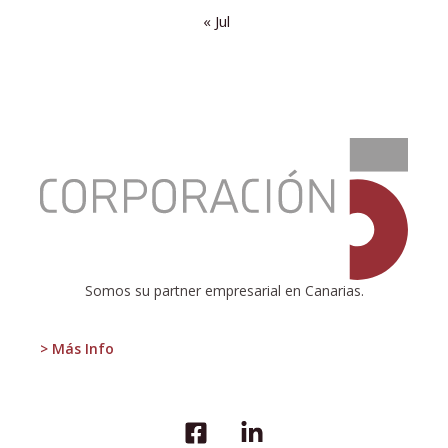
« Jul
:
HiperDino
es
la
empresa
canaria
que
más
Somos su partner empresarial en Canarias.
empleo
genera
del
> Más Info
Archipiélago