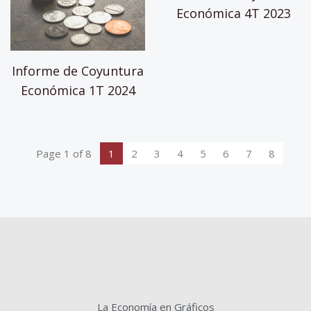
Económica 4T 2023
Informe de Coyuntura
Económica 1T 2024
Page 1 of 8
1
2
3
4
5
6
7
8
La Economía en Gráficos