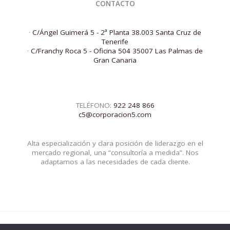
CONTACTO
·
C/Ángel Guimerá 5 - 2ª Planta 38.003 Santa Cruz de
Tenerife
·
C/Franchy Roca 5 - Oficina 504 35007 Las Palmas de
Gran Canaria
TELÉFONO:
922 248 866
c5@corporacion5.com
Alta especialización y clara posición de liderazgo en el
mercado regional, una “consultoría a medida”. Nos
adaptamos a las necesidades de cada cliente.