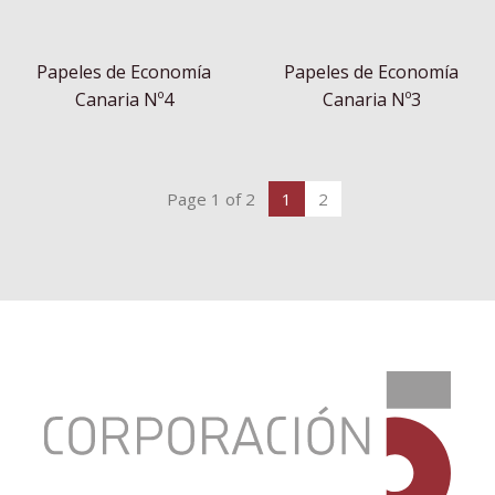
Papeles de Economía
Papeles de Economía
Canaria Nº4
Canaria Nº3
Page 1 of 2
1
2
:
Documentos
de
interés