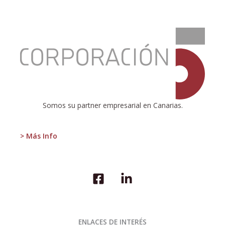
:
Economía
de
La
Palma
en
Gráficos
Somos su partner empresarial en Canarias.
2022
> Más Info
ENLACES DE INTERÉS