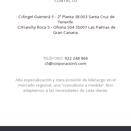
CONTACTO
·
C/Ángel Guimerá 5 - 2ª Planta 38.003 Santa Cruz de
Tenerife
·
C/Franchy Roca 5 - Oficina 504 35007 Las Palmas de
Gran Canaria
TELÉFONO:
922 248 866
c5@corporacion5.com
Alta especialización y clara posición de liderazgo en el
mercado regional, una “consultoría a medida”. Nos
adaptamos a las necesidades de cada cliente.