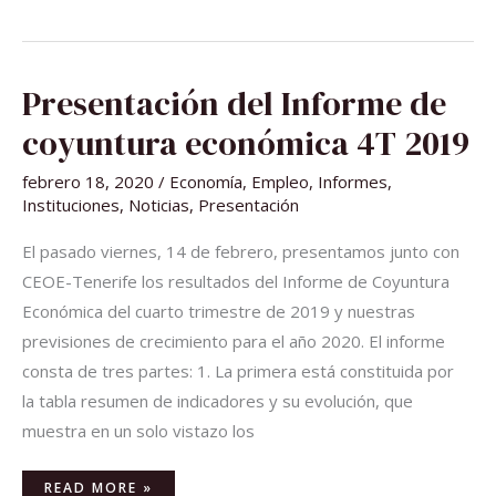
PRESENTACIÓN
Presentación del Informe de
DEL
INFORME
DE
coyuntura económica 4T 2019
COYUNTURA
ECONÓMICA
4T
febrero 18, 2020
/
Economía
,
Empleo
,
Informes
,
2019
Instituciones
,
Noticias
,
Presentación
El pasado viernes, 14 de febrero, presentamos junto con
CEOE-Tenerife los resultados del Informe de Coyuntura
Económica del cuarto trimestre de 2019 y nuestras
previsiones de crecimiento para el año 2020. El informe
consta de tres partes: 1. La primera está constituida por
la tabla resumen de indicadores y su evolución, que
muestra en un solo vistazo los
READ MORE »