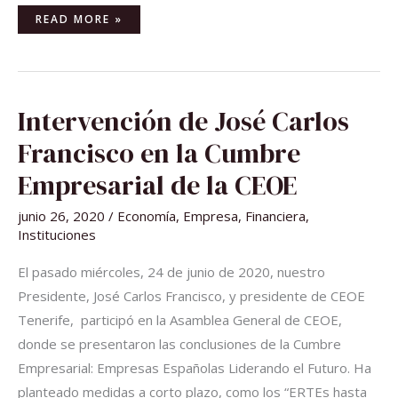
READ MORE »
INTERVENCIÓN
Intervención de José Carlos
DE
JOSÉ
CARLOS
Francisco en la Cumbre
FRANCISCO
EN
LA
Empresarial de la CEOE
CUMBRE
EMPRESARIAL
DE
junio 26, 2020
/
Economía
,
Empresa
,
Financiera
,
LA
CEOE
Instituciones
El pasado miércoles, 24 de junio de 2020, nuestro
Presidente, José Carlos Francisco, y presidente de CEOE
Tenerife, participó en la Asamblea General de CEOE,
donde se presentaron las conclusiones de la Cumbre
Empresarial: Empresas Españolas Liderando el Futuro. Ha
planteado medidas a corto plazo, como los “ERTEs hasta