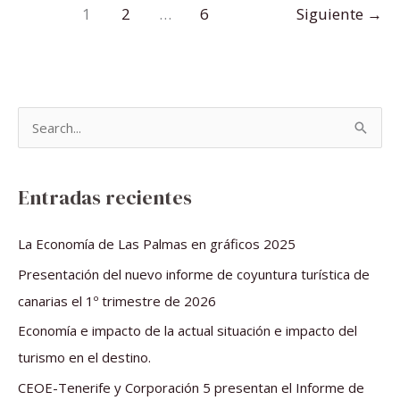
1
2
…
6
Siguiente
→
B
u
s
Entradas recientes
c
a
La Economía de Las Palmas en gráficos 2025
r
Presentación del nuevo informe de coyuntura turística de
p
canarias el 1º trimestre de 2026
o
Economía e impacto de la actual situación e impacto del
r
turismo en el destino.
:
CEOE-Tenerife y Corporación 5 presentan el Informe de