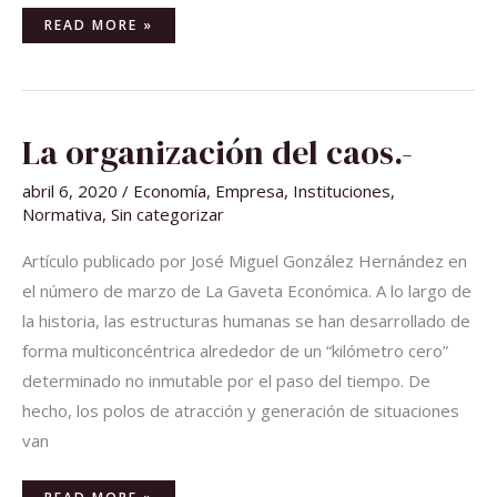
READ MORE »
LA
La organización del caos.-
ORGANIZACIÓN
DEL
CAOS.-
abril 6, 2020
/
Economía
,
Empresa
,
Instituciones
,
Normativa
,
Sin categorizar
Artículo publicado por José Miguel González Hernández en
el número de marzo de La Gaveta Económica. A lo largo de
la historia, las estructuras humanas se han desarrollado de
forma multiconcéntrica alrededor de un “kilómetro cero”
determinado no inmutable por el paso del tiempo. De
hecho, los polos de atracción y generación de situaciones
van