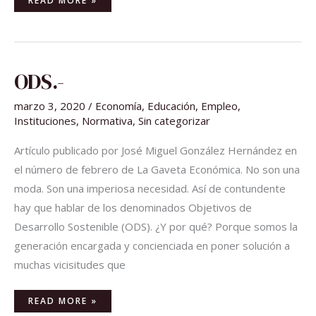
READ MORE »
ODS.-
ODS.-
marzo 3, 2020
/
Economía
,
Educación
,
Empleo
,
Instituciones
,
Normativa
,
Sin categorizar
Artículo publicado por José Miguel González Hernández en
el número de febrero de La Gaveta Económica. No son una
moda. Son una imperiosa necesidad. Así de contundente
hay que hablar de los denominados Objetivos de
Desarrollo Sostenible (ODS). ¿Y por qué? Porque somos la
generación encargada y concienciada en poner solución a
muchas vicisitudes que
READ MORE »