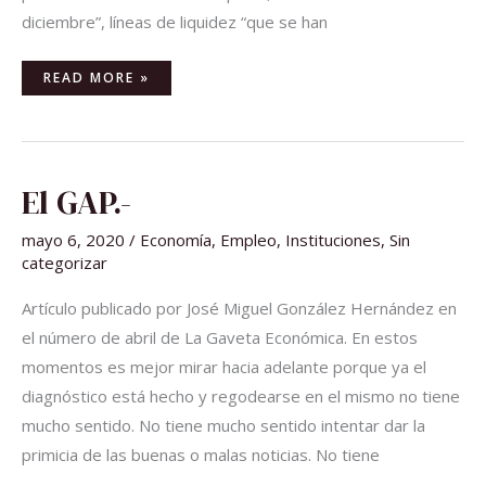
diciembre”, líneas de liquidez “que se han
READ MORE »
EL
El GAP.-
GAP.-
mayo 6, 2020
/
Economía
,
Empleo
,
Instituciones
,
Sin
categorizar
Artículo publicado por José Miguel González Hernández en
el número de abril de La Gaveta Económica. En estos
momentos es mejor mirar hacia adelante porque ya el
diagnóstico está hecho y regodearse en el mismo no tiene
mucho sentido. No tiene mucho sentido intentar dar la
primicia de las buenas o malas noticias. No tiene