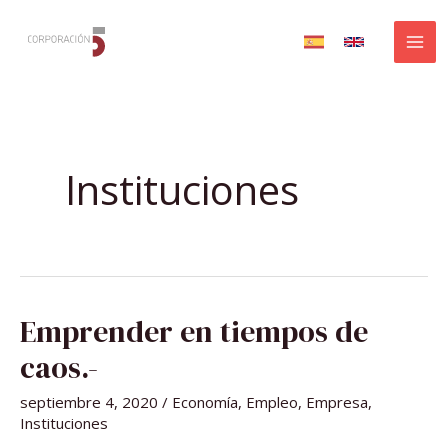
Ir
al
contenido
Instituciones
EMPRENDER
Emprender en tiempos de
EN
TIEMPOS
DE
caos.-
CAOS.-
septiembre 4, 2020
/
Economía
,
Empleo
,
Empresa
,
Instituciones