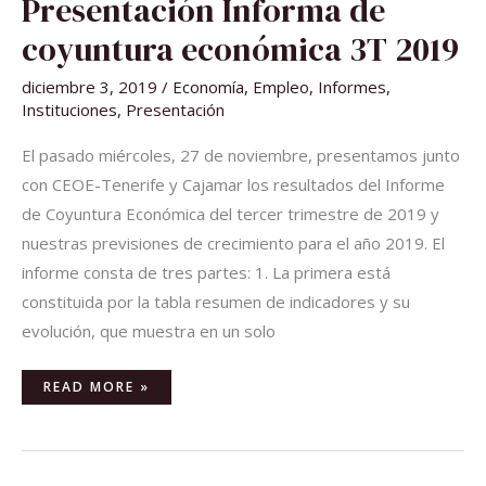
Presentación Informa de
INFORMA
DE
COYUNTURA
coyuntura económica 3T 2019
ECONÓMICA
3T
2019
diciembre 3, 2019
/
Economía
,
Empleo
,
Informes
,
Instituciones
,
Presentación
El pasado miércoles, 27 de noviembre, presentamos junto
con CEOE-Tenerife y Cajamar los resultados del Informe
de Coyuntura Económica del tercer trimestre de 2019 y
nuestras previsiones de crecimiento para el año 2019. El
informe consta de tres partes: 1. La primera está
constituida por la tabla resumen de indicadores y su
evolución, que muestra en un solo
READ MORE »