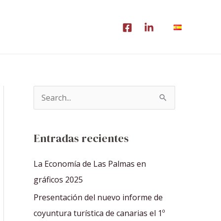
B
u
s
Entradas recientes
c
a
La Economía de Las Palmas en
r
gráficos 2025
p
Presentación del nuevo informe de
o
coyuntura turística de canarias el 1º