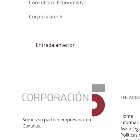
Consultora Economista
Corporación 5
←
Entrada anterior
:
Emprender
ENLACES
en
tiempos
de
Home
caos.-
Somos su partner empresarial en
Informaci
Canarias.
Aviso leg
Políticas