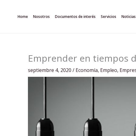
Ir
al
Home
Nosotros
Documentos de interés
Servicios
Noticias
contenido
Emprender en tiempos de
septiembre 4, 2020
/
Economía
,
Empleo
,
Empre