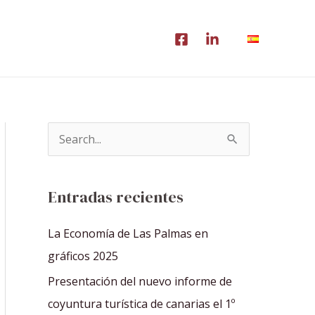
B
u
s
Entradas recientes
c
a
La Economía de Las Palmas en
r
gráficos 2025
p
Presentación del nuevo informe de
o
coyuntura turística de canarias el 1º