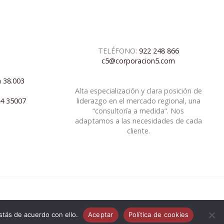
TELÉFONO:
922 248 866
c5@corporacion5.com
a 38.003
Alta especialización y clara posición de
04 35007
liderazgo en el mercado regional, una
“consultoría a medida”. Nos
adaptamos a las necesidades de cada
cliente.
tás de acuerdo con ello.
Aceptar
Política de cookies