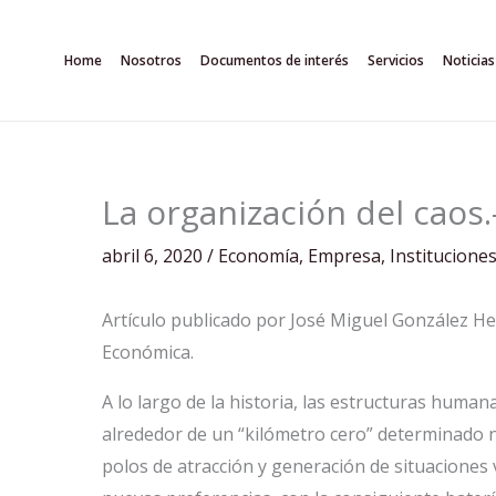
Ir
al
Home
Nosotros
Documentos de interés
Servicios
Noticias
contenido
La organización del caos.
abril 6, 2020
/
Economía
,
Empresa
,
Institucione
Artículo publicado por José Miguel González H
Económica.
A lo largo de la historia, las estructuras huma
alrededor de un “kilómetro cero” determinado n
polos de atracción y generación de situaciones