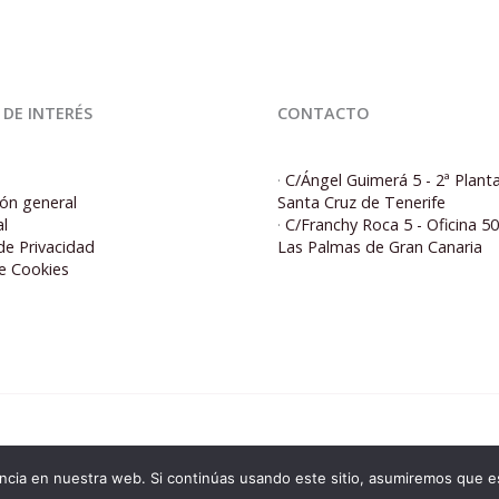
 DE INTERÉS
CONTACTO
·
C/Ángel Guimerá 5 - 2ª Plant
ón general
Santa Cruz de Tenerife
al
·
C/Franchy Roca 5 - Oficina 5
 de Privacidad
Las Palmas de Gran Canaria
de Cookies
© 2026 Corporacion5 | Powered by Corporacion5
cia en nuestra web. Si continúas usando este sitio, asumiremos que es