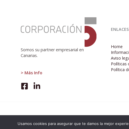
:
La
ENLACES
organización
del
caos.-
Home
Somos su partner empresarial en
Informaci
Canarias.
Aviso leg
Políticas
Política 
> Más Info
Usamos cookies para asegurar que te damos la mejor experien