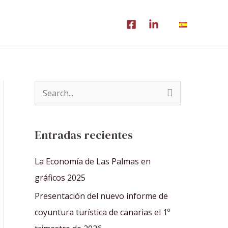
B
u
s
Entradas recientes
c
a
La Economía de Las Palmas en
r
gráficos 2025
p
Presentación del nuevo informe de
o
coyuntura turística de canarias el 1º
r