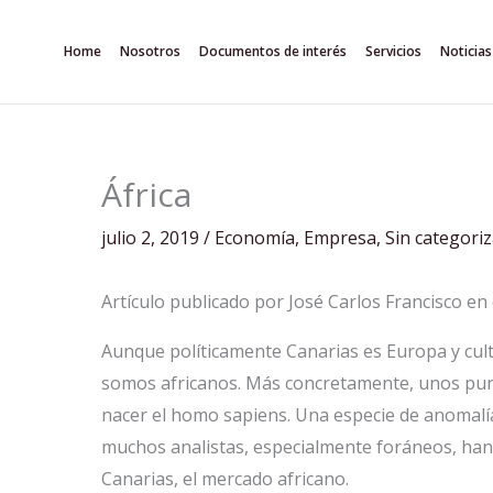
Ir
al
Home
Nosotros
Documentos de interés
Servicios
Noticias
contenido
África
julio 2, 2019
/
Economía
,
Empresa
,
Sin categoriz
Artículo publicado por José Carlos Francisco e
Aunque políticamente Canarias es Europa y cu
somos africanos. Más concretamente, unos pun
nacer el homo sapiens. Una especie de anomalía
muchos analistas, especialmente foráneos, han
Canarias, el mercado africano.