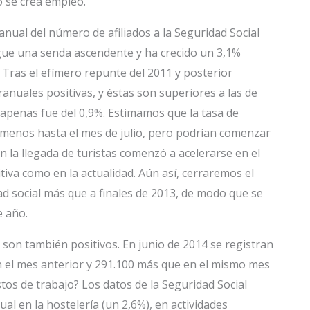
o se crea empleo.
ranual del número de afiliados a la Seguridad Social
gue una senda ascendente y ha crecido un 3,1%
 Tras el efímero repunte del 2011 y posterior
teranuales positivas, y éstas son superiores a las de
apenas fue del 0,9%. Estimamos que la tasa de
 menos hasta el mes de julio, pero podrían comenzar
n la llegada de turistas comenzó a acelerarse en el
iva como en la actualidad. Aún así, cerraremos el
ad social más que a finales de 2013, de modo que se
e año.
n son también positivos. En junio de 2014 se registran
en el mes anterior y 291.100 más que en el mismo mes
tos de trabajo? Los datos de la Seguridad Social
l en la hostelería (un 2,6%), en actividades