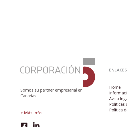
:
A
ENLACES
LA
ESPERA
DE
Home
LA
Somos su partner empresarial en
Informaci
EPA
Canarias.
Aviso leg
Políticas
Política 
> Más Info