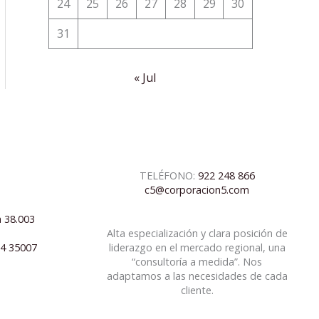
24
25
26
27
28
29
30
31
« Jul
TELÉFONO:
922 248 866
c5@corporacion5.com
a 38.003
Alta especialización y clara posición de
04 35007
liderazgo en el mercado regional, una
“consultoría a medida”. Nos
adaptamos a las necesidades de cada
cliente.