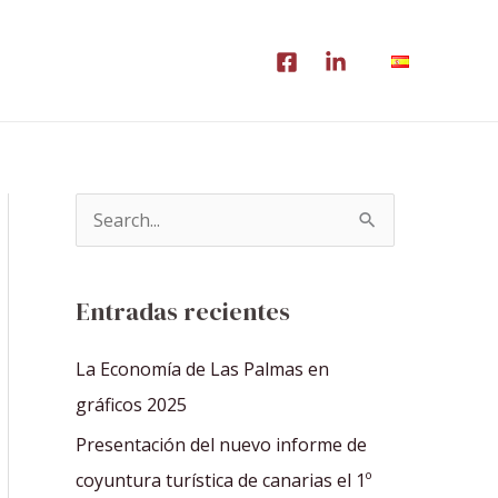
B
u
s
Entradas recientes
c
a
La Economía de Las Palmas en
r
gráficos 2025
p
Presentación del nuevo informe de
o
coyuntura turística de canarias el 1º