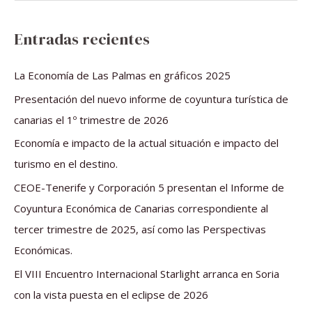
u
s
Entradas recientes
c
a
La Economía de Las Palmas en gráficos 2025
r
Presentación del nuevo informe de coyuntura turística de
p
canarias el 1º trimestre de 2026
o
Economía e impacto de la actual situación e impacto del
r
turismo en el destino.
:
CEOE-Tenerife y Corporación 5 presentan el Informe de
Coyuntura Económica de Canarias correspondiente al
tercer trimestre de 2025, así como las Perspectivas
Económicas.
El VIII Encuentro Internacional Starlight arranca en Soria
con la vista puesta en el eclipse de 2026