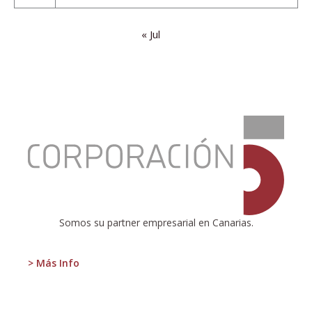
« Jul
:
Votar
sin
debatir
no
es
democrático
Somos su partner empresarial en Canarias.
> Más Info