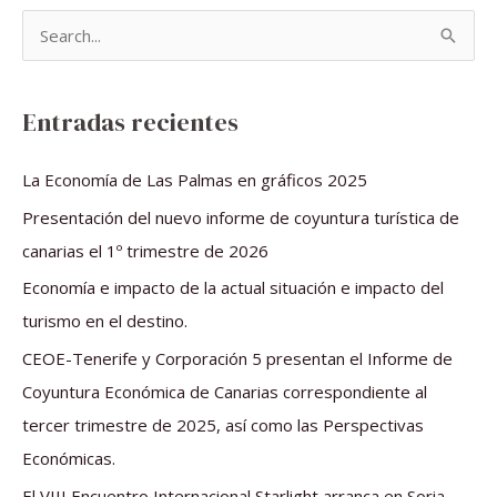
B
u
s
Entradas recientes
c
a
La Economía de Las Palmas en gráficos 2025
r
Presentación del nuevo informe de coyuntura turística de
p
canarias el 1º trimestre de 2026
o
Economía e impacto de la actual situación e impacto del
r
turismo en el destino.
:
CEOE-Tenerife y Corporación 5 presentan el Informe de
Coyuntura Económica de Canarias correspondiente al
tercer trimestre de 2025, así como las Perspectivas
Económicas.
El VIII Encuentro Internacional Starlight arranca en Soria