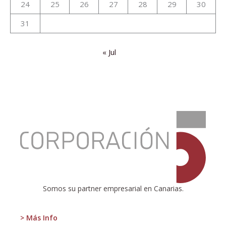
24
25
26
27
28
29
30
31
« Jul
:
¿Una
nueva
época
para
Argentina?
Somos su partner empresarial en Canarias.
> Más Info