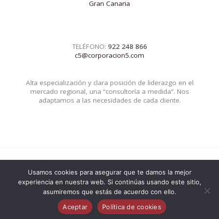
Gran Canaria
TELÉFONO:
922 248 866
c5@corporacion5.com
Alta especialización y clara posición de liderazgo en el
mercado regional, una “consultoría a medida”. Nos
adaptamos a las necesidades de cada cliente.
Usamos cookies para asegurar que te damos la mejor
© 2026 Corporacion5 | Powered by Corporacion5
experiencia en nuestra web. Si continúas usando este sitio,
asumiremos que estás de acuerdo con ello.
Aceptar
Política de cookies