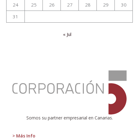
24
25
26
27
28
29
30
31
« Jul
:
El
Consejo
de
las
Autonomías
Somos su partner empresarial en Canarias.
> Más Info