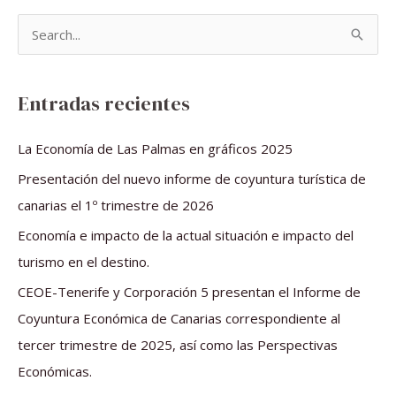
B
u
s
Entradas recientes
c
a
La Economía de Las Palmas en gráficos 2025
r
Presentación del nuevo informe de coyuntura turística de
p
canarias el 1º trimestre de 2026
o
Economía e impacto de la actual situación e impacto del
r
turismo en el destino.
:
CEOE-Tenerife y Corporación 5 presentan el Informe de
Coyuntura Económica de Canarias correspondiente al
tercer trimestre de 2025, así como las Perspectivas
Económicas.