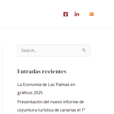
B
u
s
Entradas recientes
c
a
La Economía de Las Palmas en
r
gráficos 2025
p
Presentación del nuevo informe de
o
coyuntura turística de canarias el 1º