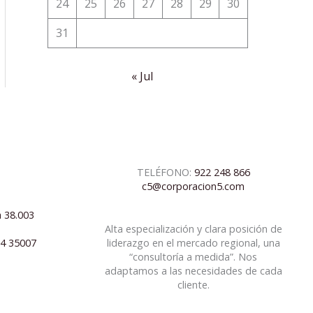
24
25
26
27
28
29
30
31
« Jul
TELÉFONO:
922 248 866
c5@corporacion5.com
a 38.003
Alta especialización y clara posición de
04 35007
liderazgo en el mercado regional, una
“consultoría a medida”. Nos
adaptamos a las necesidades de cada
cliente.