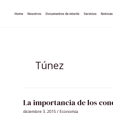
Ir
al
Home
Nosotros
Documentos de interés
Servicios
Noticias
contenido
Túnez
LA
La importancia de los con
IMPORTANCIA
DE
LOS
diciembre 3, 2015
/
Economía
CONDICIONANTES