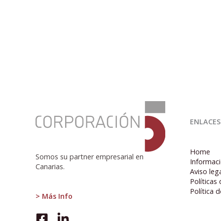
:
La
ENLACES
importancia
de
los
Home
condicionantes
Somos su partner empresarial en
Informaci
externos
Canarias.
Aviso leg
Políticas
Política 
> Más Info