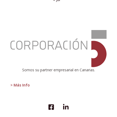
:
Un
nobel
para
la
regulación
inteligente
de
Somos su partner empresarial en Canarias.
los
mercados
> Más Info