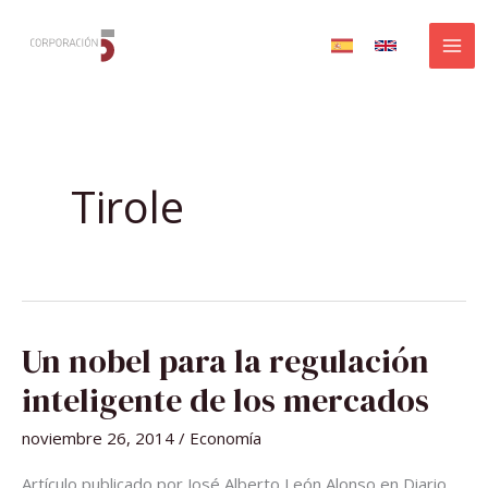
Ir
al
contenido
Tirole
UN
Un nobel para la regulación
NOBEL
PARA
LA
inteligente de los mercados
REGULACIÓN
INTELIGENTE
DE
noviembre 26, 2014
/
Economía
LOS
MERCADOS
Artículo publicado por José Alberto León Alonso en Diario