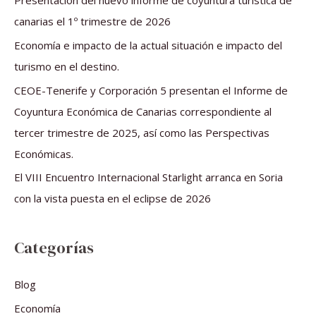
Presentación del nuevo informe de coyuntura turística de
p
canarias el 1º trimestre de 2026
o
Economía e impacto de la actual situación e impacto del
r
turismo en el destino.
:
CEOE-Tenerife y Corporación 5 presentan el Informe de
Coyuntura Económica de Canarias correspondiente al
tercer trimestre de 2025, así como las Perspectivas
Económicas.
El VIII Encuentro Internacional Starlight arranca en Soria
con la vista puesta en el eclipse de 2026
Categorías
Blog
Economía