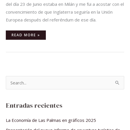
del día 23 de Junio estaba en Milán y me fui a acostar con el
convencimiento de que Inglaterra seguiría en la Unión
Europea después del referéndum de ese día.
READ MORE »
B
u
s
Entradas recientes
c
a
La Economía de Las Palmas en gráficos 2025
r