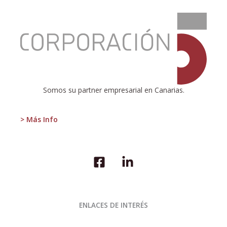
:
Brexit
y
sus
enseñanzas
Somos su partner empresarial en Canarias.
> Más Info
ENLACES DE INTERÉS