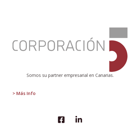
:
De
Mister
Marshall
a
Mister
Wang
Somos su partner empresarial en Canarias.
> Más Info