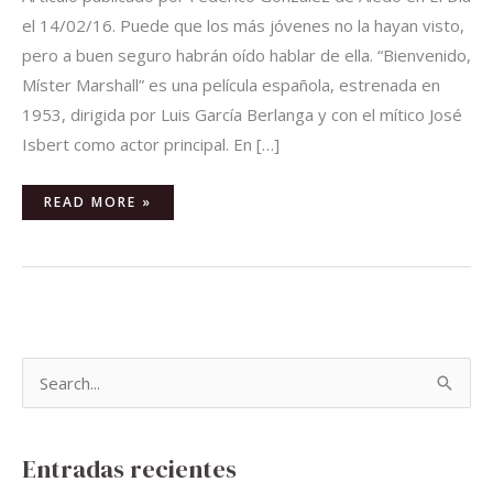
el 14/02/16. Puede que los más jóvenes no la hayan visto,
pero a buen seguro habrán oído hablar de ella. “Bienvenido,
Míster Marshall” es una película española, estrenada en
1953, dirigida por Luis García Berlanga y con el mítico José
Isbert como actor principal. En […]
READ MORE »
B
u
s
Entradas recientes
c