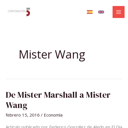
Ir
al
contenido
Mister Wang
DE
De Mister Marshall a Mister
MISTER
MARSHALL
A
Wang
MISTER
WANG
febrero 15, 2016
/
Economía
Artículo publicado por Federico González de Aledo en El Día