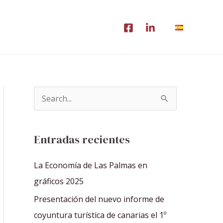
B
u
s
Entradas recientes
c
a
La Economía de Las Palmas en
r
gráficos 2025
p
Presentación del nuevo informe de
o
coyuntura turística de canarias el 1º