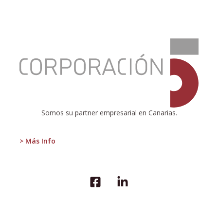
:
La
reducción
de
las
pensiones
Somos su partner empresarial en Canarias.
> Más Info