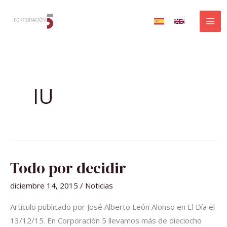
Ir
al
contenido
IU
TODO
Todo por decidir
POR
DECIDIR
diciembre 14, 2015
/
Noticias
Artículo publicado por José Alberto León Alonso en El Día el
13/12/15. En Corporación 5 llevamos más de dieciocho