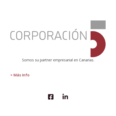
:
Todo
por
decidir
Somos su partner empresarial en Canarias.
> Más Info