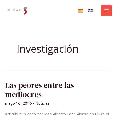
Ir
al
contenido
Investigación
LAS
Las peores entre las
PEORES
ENTRE
LAS
mediocres
MEDIOCRES
mayo 16, 2016
/
Noticias
Artículo publicado por José Alberto León Alonso en El Día el