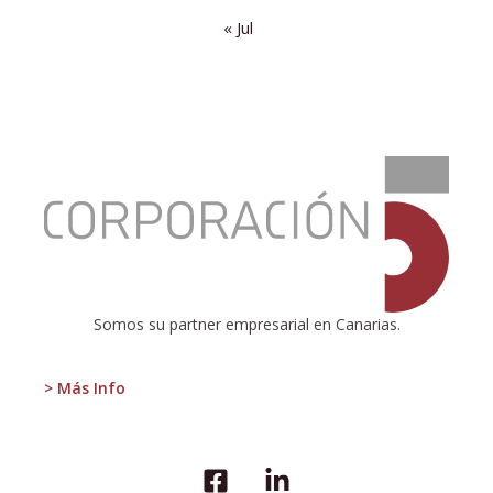
« Jul
:
Las
peores
entre
las
mediocres
Somos su partner empresarial en Canarias.
> Más Info