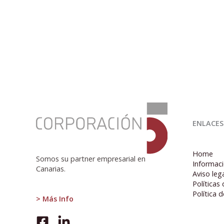
:
¿Por
ENLACES
qué
fracasan
las
Home
naciones?
Somos su partner empresarial en
Informaci
Canarias.
Aviso leg
Políticas
Política 
> Más Info