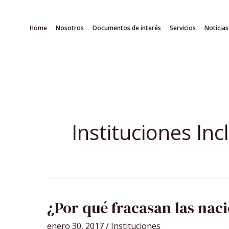
Ir
al
Home
Nosotros
Documentos de interés
Servicios
Noticias
contenido
Instituciones Inc
¿POR
¿Por qué fracasan las nac
QUÉ
FRACASAN
LAS
enero 30, 2017
/
Instituciones
NACIONES?