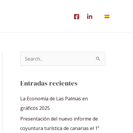
B
u
s
Entradas recientes
c
a
La Economía de Las Palmas en
r
gráficos 2025
p
Presentación del nuevo informe de
o
coyuntura turística de canarias el 1º