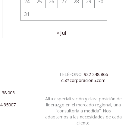
24
25
26
27
28
29
30
31
« Jul
TELÉFONO:
922 248 866
c5@corporacion5.com
a 38.003
Alta especialización y clara posición de
04 35007
liderazgo en el mercado regional, una
“consultoría a medida”. Nos
adaptamos a las necesidades de cada
cliente.