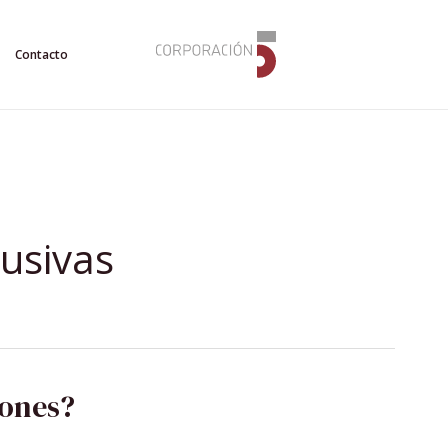
Contacto
lusivas
iones?