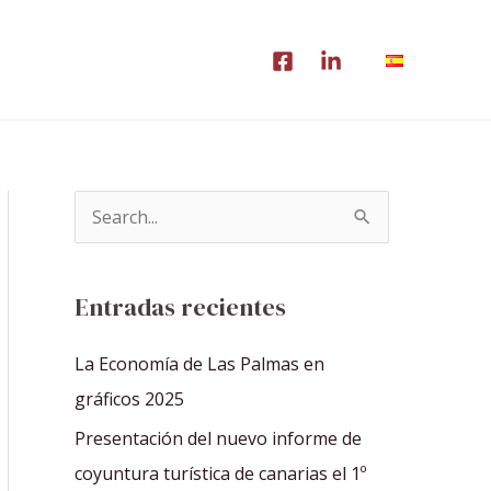
B
u
s
Entradas recientes
c
a
La Economía de Las Palmas en
r
gráficos 2025
p
Presentación del nuevo informe de
o
coyuntura turística de canarias el 1º