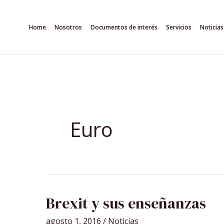
Ir
al
Home
Nosotros
Documentos de interés
Servicios
Noticias
contenido
Euro
BREXIT
Brexit y sus enseñanzas
Y
SUS
ENSEÑANZAS
agosto 1, 2016
/
Noticias