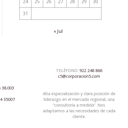
24
25
26
27
28
29
30
31
« Jul
TELÉFONO:
922 248 866
c5@corporacion5.com
a 38.003
Alta especialización y clara posición de
04 35007
liderazgo en el mercado regional, una
“consultoría a medida”. Nos
adaptamos a las necesidades de cada
cliente.