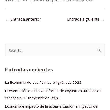
←
Entrada anterior
Entrada siguiente
→
B
u
s
Entradas recientes
c
a
La Economía de Las Palmas en gráficos 2025
r
Presentación del nuevo informe de coyuntura turística de
p
canarias el 1º trimestre de 2026
o
Economía e impacto de la actual situación e impacto del