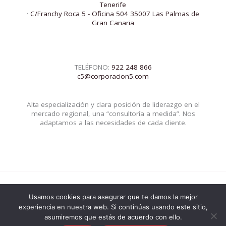
Tenerife
·
C/Franchy Roca 5 - Oficina 504 35007 Las Palmas de
Gran Canaria
TELÉFONO:
922 248 866
c5@corporacion5.com
Alta especialización y clara posición de liderazgo en el
mercado regional, una “consultoría a medida”. Nos
adaptamos a las necesidades de cada cliente.
Usamos cookies para asegurar que te damos la mejor
© 2026 Corporacion5 | Powered by Corporacion5
experiencia en nuestra web. Si continúas usando este sitio,
asumiremos que estás de acuerdo con ello.