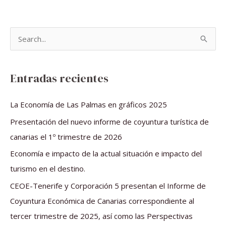
B
u
s
Entradas recientes
c
a
La Economía de Las Palmas en gráficos 2025
r
Presentación del nuevo informe de coyuntura turística de
p
canarias el 1º trimestre de 2026
o
Economía e impacto de la actual situación e impacto del
r
turismo en el destino.
:
CEOE-Tenerife y Corporación 5 presentan el Informe de
Coyuntura Económica de Canarias correspondiente al
tercer trimestre de 2025, así como las Perspectivas