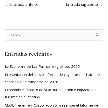
←
Entrada anterior
Entrada siguiente
→
B
u
s
Entradas recientes
c
a
La Economía de Las Palmas en gráficos 2025
r
Presentación del nuevo informe de coyuntura turística de
p
canarias el 1º trimestre de 2026
o
Economía e impacto de la actual situación e impacto del
r
turismo en el destino.
:
CEOE-Tenerife y Corporación 5 presentan el Informe de