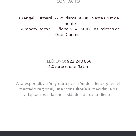
CONTACTO
·
C/Ángel Guimerá 5 - 2ª Planta 38.003 Santa Cruz de
Tenerife
·
C/Franchy Roca 5 - Oficina 504 35007 Las Palmas de
Gran Canaria
TELÉFONO:
922 248 866
c5@corporacion5.com
Alta especialización y clara posición de liderazgo en el
mercado regional, una “consultoría a medida”. Nos
adaptamos a las necesidades de cada cliente.