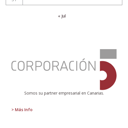
« Jul
:
El
mañana
ya
está
aquí
Somos su partner empresarial en Canarias.
> Más Info