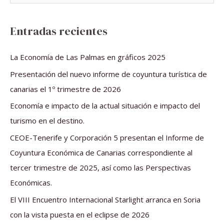
u
s
Entradas recientes
c
a
La Economía de Las Palmas en gráficos 2025
r
Presentación del nuevo informe de coyuntura turística de
p
canarias el 1º trimestre de 2026
o
Economía e impacto de la actual situación e impacto del
r
turismo en el destino.
:
CEOE-Tenerife y Corporación 5 presentan el Informe de
Coyuntura Económica de Canarias correspondiente al
tercer trimestre de 2025, así como las Perspectivas
Económicas.
El VIII Encuentro Internacional Starlight arranca en Soria
con la vista puesta en el eclipse de 2026