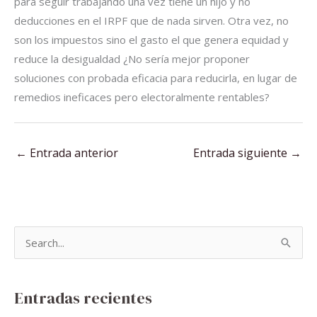
para seguir trabajando una vez tiene un hijo y no
deducciones en el IRPF que de nada sirven. Otra vez, no
son los impuestos sino el gasto el que genera equidad y
reduce la desigualdad ¿No sería mejor proponer
soluciones con probada eficacia para reducirla, en lugar de
remedios ineficaces pero electoralmente rentables?
←
Entrada anterior
Entrada siguiente
→
B
u
s
Entradas recientes
c