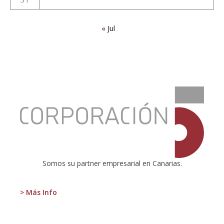
« Jul
:
Una
mente
maravillosa
Somos su partner empresarial en Canarias.
> Más Info