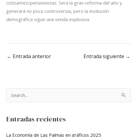
cotizantes/pensionistas. Será la gran reforma del año y
generará no poca controversia, pero la evolución
demográfica sigue una senda explosiva.
←
Entrada anterior
Entrada siguiente
→
B
u
s
Entradas recientes
c
a
La Economía de Las Palmas en gráficos 2025