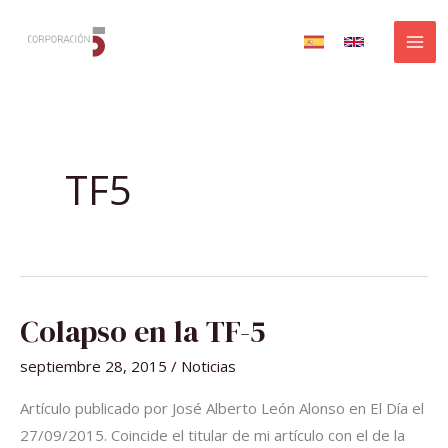
Ir
al
contenido
TF5
COLAPSO
Colapso en la TF-5
EN
LA
TF-
septiembre 28, 2015
/
Noticias
5
Artículo publicado por José Alberto León Alonso en El Día el
27/09/2015. Coincide el titular de mi artículo con el de la