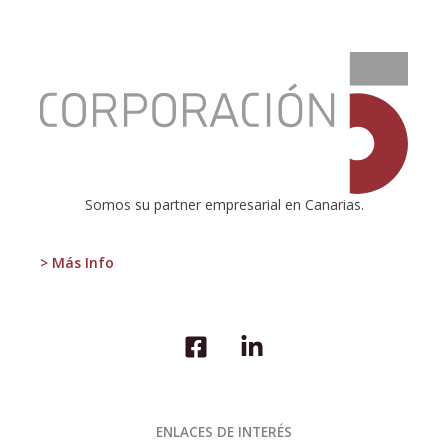
:
Colapso
en
la
TF-
5
Somos su partner empresarial en Canarias.
> Más Info
ENLACES DE INTERÉS