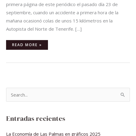
primera página de este periódico el pasado día 23 de
septiembre, cuando un accidente a primera hora de la
mañana ocasionó colas de unos 15 kilómetros en la
Autopista del Norte de Tenerife. […]
READ MORE »
B
u
s
Entradas recientes
c
a
La Economía de Las Palmas en gráficos 2025