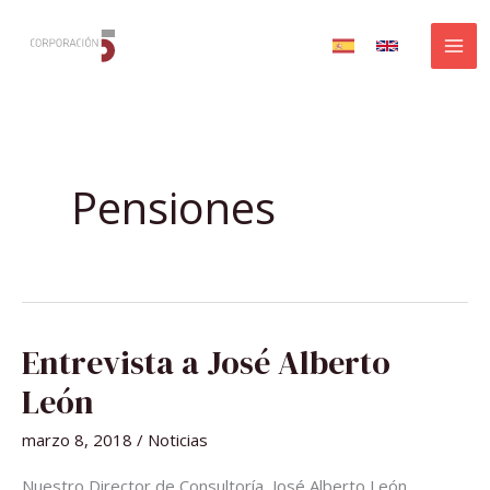
Ir
al
contenido
Pensiones
ENTREVISTA
Entrevista a José Alberto
A
JOSÉ
ALBERTO
León
LEÓN
marzo 8, 2018
/
Noticias
Nuestro Director de Consultoría, José Alberto León,