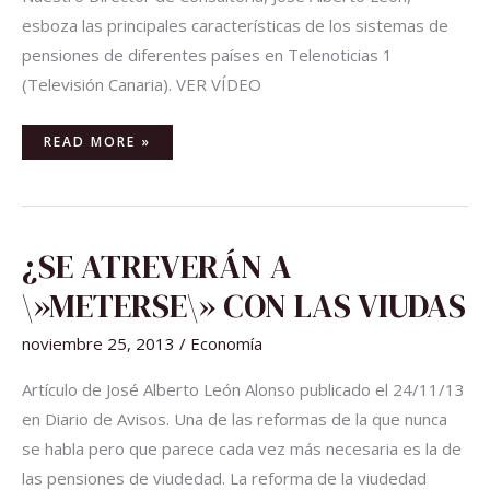
esboza las principales características de los sistemas de
pensiones de diferentes países en Telenoticias 1
(Televisión Canaria). VER VÍDEO
READ MORE »
¿SE
¿SE ATREVERÁN A
ATREVERÁN
A
\»METERSE\»
\»METERSE\» CON LAS VIUDAS
CON
LAS
VIUDAS
noviembre 25, 2013
/
Economía
Artículo de José Alberto León Alonso publicado el 24/11/13
en Diario de Avisos. Una de las reformas de la que nunca
se habla pero que parece cada vez más necesaria es la de
las pensiones de viudedad. La reforma de la viudedad