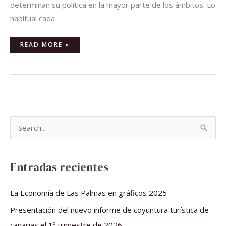
determinan su política en la mayor parte de los ámbitos. Lo
habitual cada
READ MORE »
B
u
s
Entradas recientes
c
a
La Economía de Las Palmas en gráficos 2025
r
Presentación del nuevo informe de coyuntura turística de
p
canarias el 1º trimestre de 2026