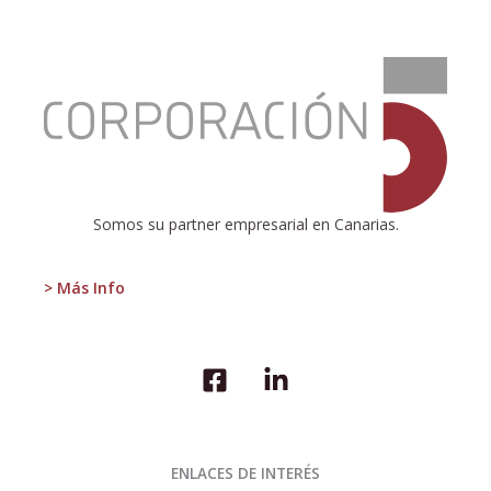
:
Crecimiento
y
productividad
Somos su partner empresarial en Canarias.
> Más Info
ENLACES DE INTERÉS