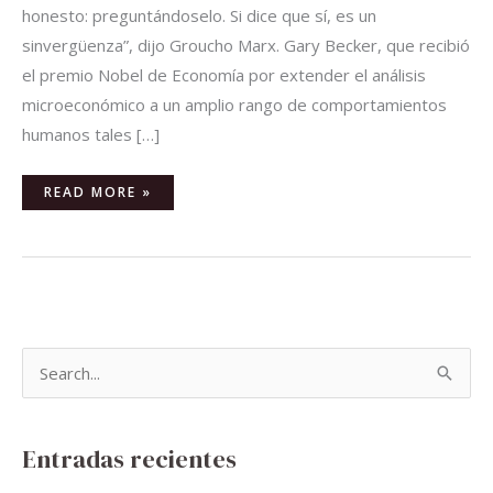
honesto: preguntándoselo. Si dice que sí, es un
sinvergüenza”, dijo Groucho Marx. Gary Becker, que recibió
el premio Nobel de Economía por extender el análisis
microeconómico a un amplio rango de comportamientos
humanos tales […]
READ MORE »
B
u
s
Entradas recientes
c