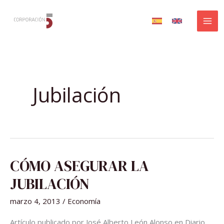
Ir
al
contenido
Jubilación
CÓMO
CÓMO ASEGURAR LA
ASEGURAR
LA
JUBILACIÓN
JUBILACIÓN
marzo 4, 2013
/
Economía
Artículo publicado por José Alberto León Alonso en Diario