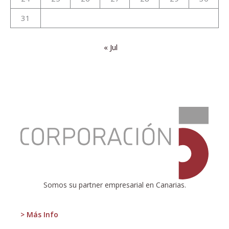
31
« Jul
:
Defensores
del
cielo
estrellado
Somos su partner empresarial en Canarias.
> Más Info