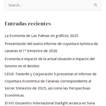
B
u
s
Entradas recientes
c
a
La Economía de Las Palmas en gráficos 2025
r
Presentación del nuevo informe de coyuntura turística de
p
canarias el 1º trimestre de 2026
o
Economía e impacto de la actual situación e impacto del
r
turismo en el destino.
:
CEOE-Tenerife y Corporación 5 presentan el Informe de
Coyuntura Económica de Canarias correspondiente al
tercer trimestre de 2025, así como las Perspectivas
Económicas.
El VIII Encuentro Internacional Starlight arranca en Soria