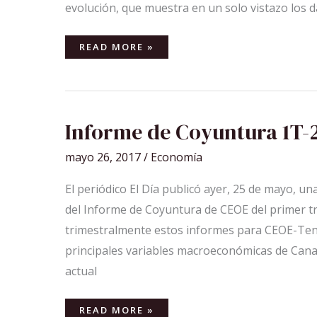
evolución, que muestra en un solo vistazo los 
READ MORE »
INFORME
Informe de Coyuntura 1T-
DE
COYUNTURA
1T-
mayo 26, 2017
/
Economía
2017
El periódico El Día publicó ayer, 25 de mayo, u
del Informe de Coyuntura de CEOE del primer t
trimestralmente estos informes para CEOE-Ten
principales variables macroeconómicas de Canar
actual
READ MORE »