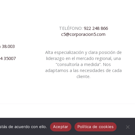
TELÉFONO:
922 248 866
c5@corporacion5.com
a 38.003
Alta especialización y clara posición de
04 35007
liderazgo en el mercado regional, una
“consultoría a medida”. Nos
adaptamos a las necesidades de cada
cliente.
tás de acuerdo con ello.
Aceptar
Política de cookies