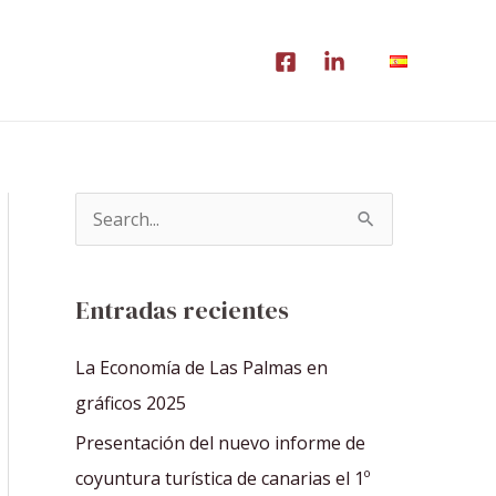
B
u
s
Entradas recientes
c
a
La Economía de Las Palmas en
r
gráficos 2025
p
Presentación del nuevo informe de
o
coyuntura turística de canarias el 1º