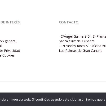
 DE INTERÉS
CONTACTO
·
C/Ángel Guimerá 5 - 2ª Plant
ón general
Santa Cruz de Tenerife
al
·
C/Franchy Roca 5 - Oficina 5
 de Privacidad
Las Palmas de Gran Canaria
de Cookies
© 2026 Corporacion5 | Powered by Corporacion5
cia en nuestra web. Si continúas usando este sitio, asumiremos que es