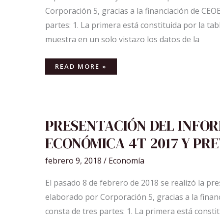
Corporación 5, gracias a la financiación de CEO
partes: 1. La primera está constituida por la ta
muestra en un solo vistazo los datos de la
READ MORE »
PRESENTACIÓN
PRESENTACIÓN DEL INFO
DEL
INFORME
ECONÓMICA 4T 2017 Y PRE
DE
COYUNTURA
ECONÓMICA
4T
febrero 9, 2018
/
Economía
2017
Y
PREVISIONES
El pasado 8 de febrero de 2018 se realizó la p
elaborado por Corporación 5, gracias a la finan
consta de tres partes: 1. La primera está consti