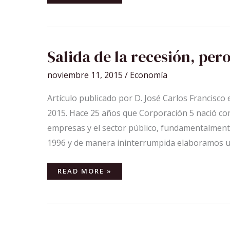
SALIDA
Salida de la recesión, pero
DE
LA
RECESIÓN,
noviembre 11, 2015
/
Economía
PERO
NO
DE
LA
Artículo publicado por D. José Carlos Francisc
CRISIS
2015. Hace 25 años que Corporación 5 nació com
empresas y el sector público, fundamentalmen
1996 y de manera ininterrumpida elaboramos un
READ MORE »