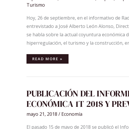
EN
Turismo
RADIO
CLUB
TENERIFE
Hoy, 26 de septiembre, en el informativo de Ra
entrevistado a José Alberto León Alonso, Direct
se habla sobre la actual coyuntura económica de
hiperregulación, el turismo y la construcción, e
READ MORE »
PUBLICACIÓN
PUBLICACIÓN DEL INFOR
DEL
INFORME
ECONÓMICA 1T 2018 Y PRE
DE
COYUNTURA
ECONÓMICA
1T
mayo 21, 2018
/
Economía
2018
Y
PREVISIONES
El pasado 15 de mayo de 2018 se publicó el In