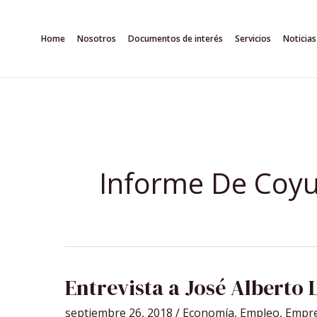
Ir
al
Home
Nosotros
Documentos de interés
Servicios
Noticias
contenido
Informe De Coy
ENTREVISTA
Entrevista a José Alberto 
A
JOSÉ
ALBERTO
septiembre 26, 2018
/
Economía
,
Empleo
,
Empr
LEÓN