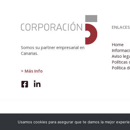
:
Salida
ENLACES
de
la
recesión,
Home
pero
Somos su partner empresarial en
Informaci
no
Canarias.
Aviso leg
de
Políticas
la
Política 
crisis
> Más Info
Usamos cookies para asegurar que te damos la mejor experien