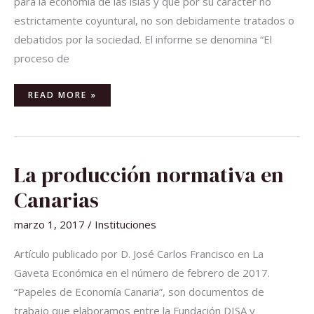
para la economía de las islas y que por su carácter no
estrictamente coyuntural, no son debidamente tratados o
debatidos por la sociedad. El informe se denomina “El
proceso de
READ MORE »
LA
La producción normativa en
PRODUCCIÓN
NORMATIVA
EN
Canarias
CANARIAS
marzo 1, 2017
/
Instituciones
Artículo publicado por D. José Carlos Francisco en La
Gaveta Económica en el número de febrero de 2017.
“Papeles de Economía Canaria”, son documentos de
trabajo que elaboramos entre la Fundación DISA y