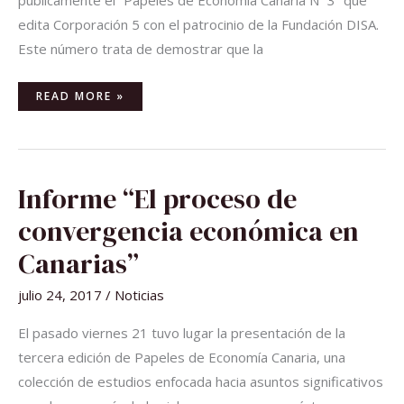
públicamente el “Papeles de Economía Canaria Nº 3” que
edita Corporación 5 con el patrocinio de la Fundación DISA.
Este número trata de demostrar que la
READ MORE »
INFORME
Informe “El proceso de
“EL
PROCESO
DE
convergencia económica en
CONVERGENCIA
ECONÓMICA
EN
Canarias”
CANARIAS”
julio 24, 2017
/
Noticias
El pasado viernes 21 tuvo lugar la presentación de la
tercera edición de Papeles de Economía Canaria, una
colección de estudios enfocada hacia asuntos significativos