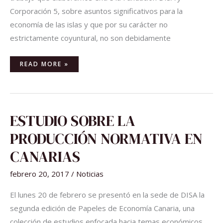
Corporación 5, sobre asuntos significativos para la
economía de las islas y que por su carácter no
estrictamente coyuntural, no son debidamente
READ MORE »
ESTUDIO
ESTUDIO SOBRE LA
SOBRE
LA
PRODUCCIÓN
PRODUCCIÓN NORMATIVA EN
NORMATIVA
EN
CANARIAS
CANARIAS
febrero 20, 2017
/
Noticias
El lunes 20 de febrero se presentó en la sede de DISA la
segunda edición de Papeles de Economía Canaria, una
colección de estudios enfocada hacia temas económicos