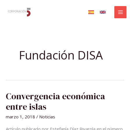
Ir
al
contenido
Fundación DISA
CONVERGENCIA
Convergencia económica
ECONÓMICA
ENTRE
ISLAS
entre islas
marzo 1, 2018
/
Noticias
Artículo publicado por Estefanía Díaz Rivarola en el número