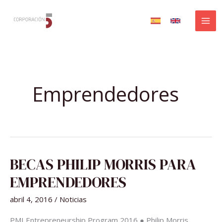
Ir
al
contenido
Emprendedores
BECAS
BECAS PHILIP MORRIS PARA
PHILIP
MORRIS
PARA
EMPRENDEDORES
EMPRENDEDORES
abril 4, 2016
/
Noticias
PMI Entrepreneurship Program 2016 ● Philip Morris