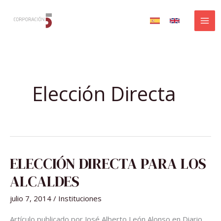
Ir
al
contenido
Elección Directa
ELECCIÓN
ELECCIÓN DIRECTA PARA LOS
DIRECTA
PARA
LOS
ALCALDES
ALCALDES
julio 7, 2014
/
Instituciones
Artículo publicado por José Alberto León Alonso en Diario