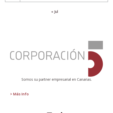
« Jul
:
¿Por
qué
fracasan
las
naciones?
Somos su partner empresarial en Canarias.
> Más Info