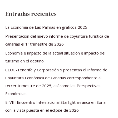
u
s
Entradas recientes
c
a
La Economía de Las Palmas en gráficos 2025
r
Presentación del nuevo informe de coyuntura turística de
p
canarias el 1º trimestre de 2026
o
Economía e impacto de la actual situación e impacto del
r
turismo en el destino.
:
CEOE-Tenerife y Corporación 5 presentan el Informe de
Coyuntura Económica de Canarias correspondiente al
tercer trimestre de 2025, así como las Perspectivas
Económicas.
El VIII Encuentro Internacional Starlight arranca en Soria
con la vista puesta en el eclipse de 2026