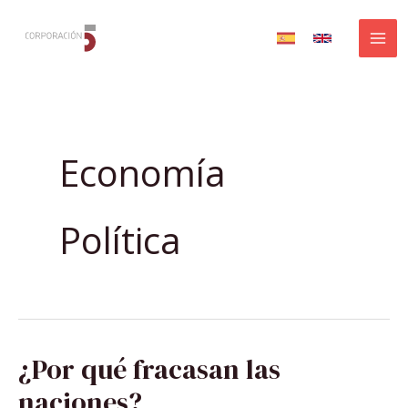
Ir
al
contenido
Economía
Política
¿POR
¿Por qué fracasan las
QUÉ
FRACASAN
LAS
naciones?
NACIONES?