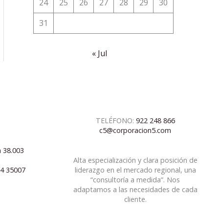
24
25
26
27
28
29
30
31
« Jul
TELÉFONO:
922 248 866
c5@corporacion5.com
a 38.003
Alta especialización y clara posición de
04 35007
liderazgo en el mercado regional, una
“consultoría a medida”. Nos
adaptamos a las necesidades de cada
cliente.