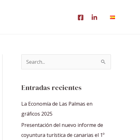
B
u
s
Entradas recientes
c
a
La Economía de Las Palmas en
r
gráficos 2025
p
Presentación del nuevo informe de
o
coyuntura turística de canarias el 1º