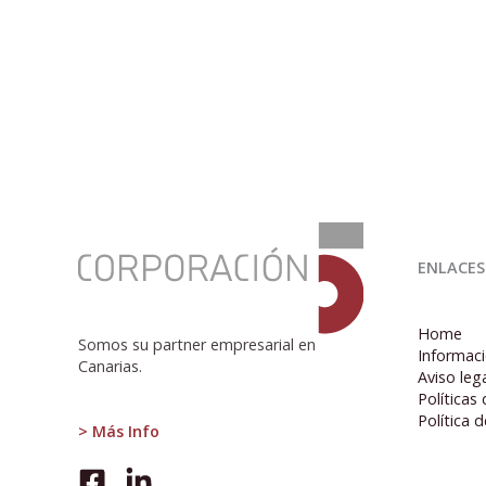
:
¿Por
ENLACES
qué
fracasan
las
Home
naciones?
Somos su partner empresarial en
Informaci
Canarias.
Aviso leg
Políticas
Política 
> Más Info