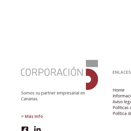
:
El
ENLACES
contrato
único,
¿una
Home
ocurrencia?
Somos su partner empresarial en
Informaci
Canarias.
Aviso leg
Políticas
Política 
> Más Info