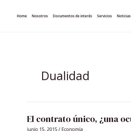
Ir
al
Home
Nosotros
Documentos de interés
Servicios
Noticias
contenido
Dualidad
EL
El contrato único, ¿una o
CONTRATO
ÚNICO,
¿UNA
junio 15, 2015
/
Economía
OCURRENCIA?