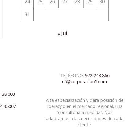
24
25
26
27
28
29
30
31
« Jul
TELÉFONO:
922 248 866
c5@corporacion5.com
a 38.003
Alta especialización y clara posición de
04 35007
liderazgo en el mercado regional, una
“consultoría a medida”. Nos
adaptamos a las necesidades de cada
cliente.