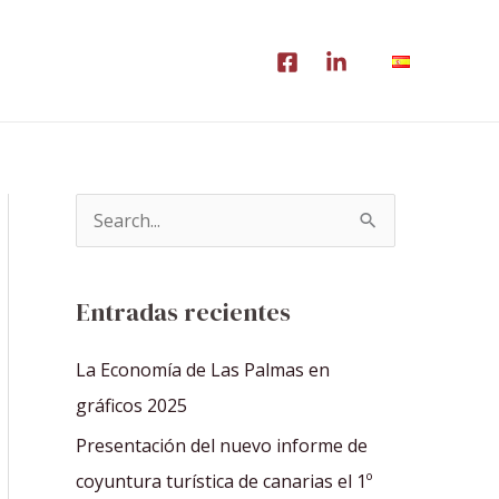
B
u
s
Entradas recientes
c
a
La Economía de Las Palmas en
r
gráficos 2025
p
Presentación del nuevo informe de
o
coyuntura turística de canarias el 1º